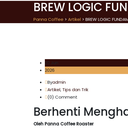
BREW LOGIC FU
Panna Coffee
>
Artikel
>
BREW LOGIC FUNDA
20 Jun
2026
By
admin
Artikel
,
Tips dan Trik
(0)
Comment
Berhenti Mengha
Oleh Panna Coffee Roaster