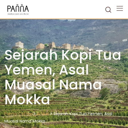
Skip
to
content
Sejarah Kopi Tua
Yemen, Asal
Muasal Nama
Mokka
>
>
Panna Coffee
Artikel
Sejarah Kopi Tua Yemen, Asal
Muasal Nama Mokka