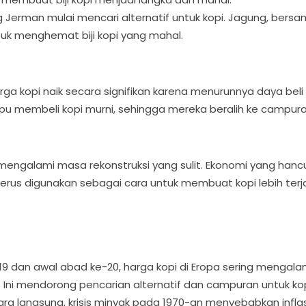
g Jerman mulai mencari alternatif untuk kopi. Jagung, bersam
tuk menghemat biji kopi yang mahal.
harga kopi naik secara signifikan karena menurunnya daya 
pu membeli kopi murni, sehingga mereka beralih ke campura
an mengalami masa rekonstruksi yang sulit. Ekonomi yang h
rus digunakan sebagai cara untuk membuat kopi lebih terj
9 dan awal abad ke-20, harga kopi di Eropa sering mengalam
i. Ini mendorong pencarian alternatif dan campuran untuk kop
ecara langsung, krisis minyak pada 1970-an menyebabkan infl