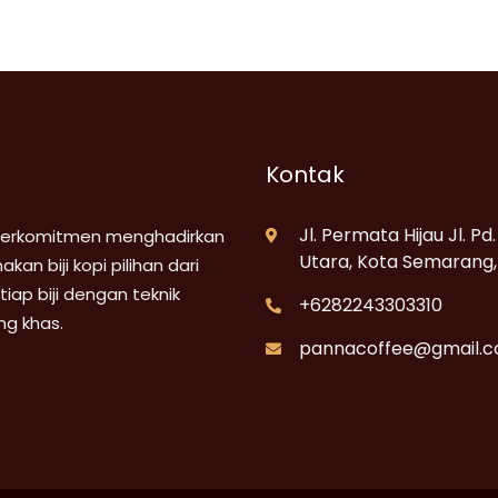
Kontak
Jl. Permata Hijau Jl. P
berkomitmen menghadirkan
Utara, Kota Semarang
an biji kopi pilihan dari
ap biji dengan teknik
+6282243303310
ng khas.
pannacoffee@gmail.