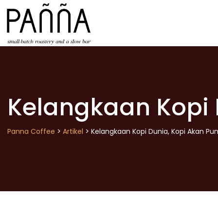
Skip
to
content
Kelangkaan Kopi 
>
>
Panna Coffee
Artikel
Kelangkaan Kopi Dunia, Kopi Akan Pu