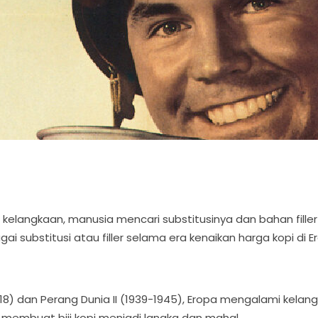
li kelangkaan, manusia mencari substitusinya dan bahan fille
 substitusi atau filler selama era kenaikan harga kopi di E
1918) dan Perang Dunia II (1939-1945), Eropa mengalami kela
membuat biji kopi menjadi langka dan mahal.