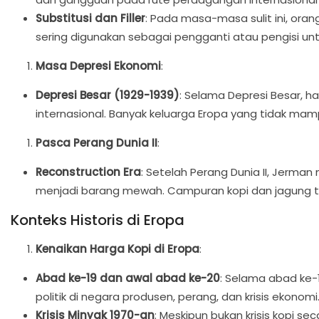
Substitusi dan Filler
: Pada masa-masa sulit ini, oran
sering digunakan sebagai pengganti atau pengisi un
Masa Depresi Ekonomi
:
Depresi Besar (1929-1939)
: Selama Depresi Besar, 
internasional. Banyak keluarga Eropa yang tidak mam
Pasca Perang Dunia II
:
Reconstruction Era
: Setelah Perang Dunia II, Jerm
menjadi barang mewah. Campuran kopi dan jagung te
Konteks Historis di Eropa
Kenaikan Harga Kopi di Eropa
:
Abad ke-19 dan awal abad ke-20
: Selama abad ke-1
politik di negara produsen, perang, dan krisis ekonom
Krisis Minyak 1970-an
: Meskipun bukan krisis kopi s