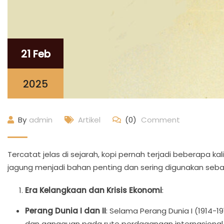
21 Feb
2025
By
admin
Artikel
(0)
Comment
Tercatat jelas di sejarah, kopi pernah terjadi beberapa ka
jagung menjadi bahan penting dan sering digunakan sebagai
Era Kelangkaan dan Krisis Ekonomi
:
Perang Dunia I dan II
: Selama Perang Dunia I (1914-
dan gangguan pada rute perdagangan internasional 